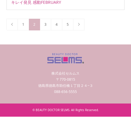
キレイ発見 感動FEBRUARY
1
2
3
4
5
株式会社セルムス
〒770-0815
徳島県徳島市助任橋１丁目２４−３
088-656-5555
©
BEAUTY DOCTOR SELMS
. All Rights Reserved.